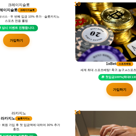
10
레이지슬롯
크레이지슬롯
보너스 · 두 번째 입금 10% 추가 · 슬롯카지노
스포츠 전용 롤링
🎁 상시 이벤트 진행합니다.
가입하기
1xBet
스포츠베팅
세계 최대 스포츠베팅! 축구,농구,e스포츠.
🎁 첫입금100%(최대€130
가입하기
14
라카지노
슬롯카지노
· 회원 가입 후 첫 입금액에 대하여 30% 추가
충전.