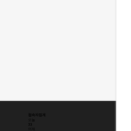
접속자집계
오늘
33
어제