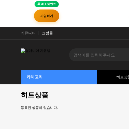
🎁 3+1 이벤트
가입하기
커뮤니티
쇼핑몰
카테고리
히트상
히트상품
등록된 상품이 없습니다.