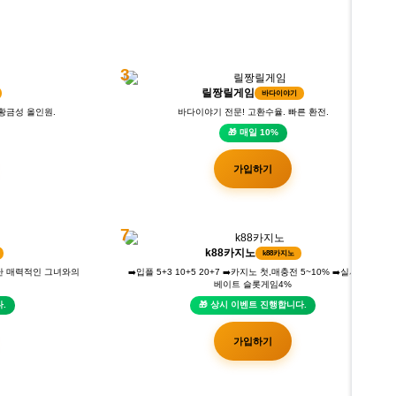
3
릴짱릴게임
바다이야기
황금성 올인원.
바다이야기 전문! 고환수율. 빠른 환전.
🎁 매일 10%
가입하기
7
k88카지노
k88카지노
난 매력적인 그녀와의
➡️입플 5+3 10+5 20+7 ➡️카지노 첫,매충전 5~10% ➡️실시간 리
베이트 슬롯게임4%
.
🎁 상시 이벤트 진행합니다.
가입하기