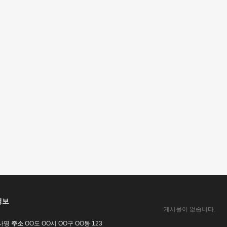
정보
게시물이 없습니다.
사명
주소
OO도 OO시 OO구 OO동 123