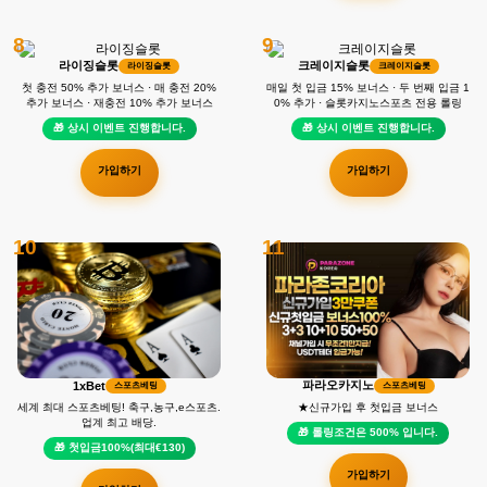
8
9
라이징슬롯
크레이지슬롯
라이징슬롯
크레이지슬롯
첫 충전 50% 추가 보너스 · 매 충전 20%
매일 첫 입금 15% 보너스 · 두 번째 입금 1
추가 보너스 · 재충전 10% 추가 보너스
0% 추가 · 슬롯카지노스포츠 전용 롤링
🎁 상시 이벤트 진행합니다.
🎁 상시 이벤트 진행합니다.
가입하기
가입하기
10
11
파라오카지노
1xBet
스포츠베팅
스포츠베팅
세계 최대 스포츠베팅! 축구,농구,e스포츠.
★신규가입 후 첫입금 보너스
업계 최고 배당.
🎁 롤링조건은 500% 입니다.
🎁 첫입금100%(최대€130)
가입하기