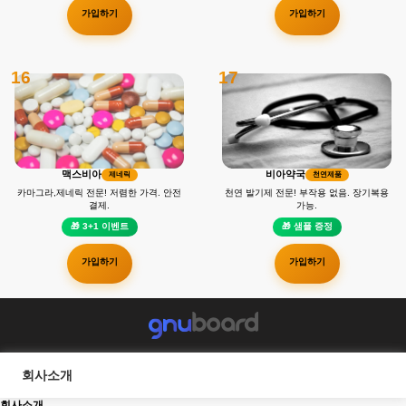
가입하기
가입하기
16
17
맥스비아
비아약국
제네릭
천연제품
카마그라,제네릭 전문! 저렴한 가격. 안전
천연 발기제 전문! 부작용 없음. 장기복용
결제.
가능.
🎁 3+1 이벤트
🎁 샘플 증정
가입하기
가입하기
회사소개
회사소개