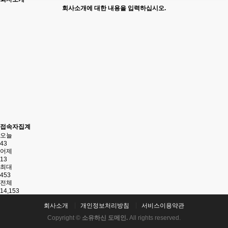
회사소개에 대한 내용을 입력하십시오.
접속자집계
오늘
43
어제
13
최대
453
전체
14,153
회사소개
개인정보처리방침
서비스이용약관
Copyright ©
소유하신 도메인.
All rights reserved.