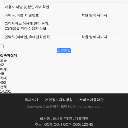
이용자 식별 및 본인여부 확인
아이디, 이름, 비밀번호
회원 탈퇴 시까지
고객서비스 이용에 관한 통지,
CS대응을 위한 이용자 식별
연락처 (이메일, 휴대전화번호)
회원 탈퇴 시까지
회원가입
접속자집계
오늘
42
어제
49
최대
453
전체
14,201
회사소개
개인정보처리방침
서비스이용약관
Copyright ©
소유하신 도메인.
All rights reserved.
회사명 : 회사명 / 대표 : 대표자명
주소 : OO도 OO시 OO구 OO동 123-45