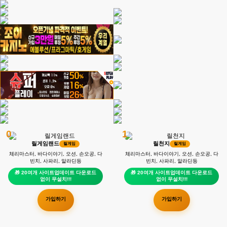
0
1
릴게임랜드
릴천지
릴게임
릴게임
체리마스터, 바다이야기, 오션, 손오공, 다
체리마스터, 바다이야기, 오션, 손오공, 다
빈치, 사파리, 알라딘등
빈치, 사파리, 알라딘등
🎁 20여개 사이트업데이트 다운로드
🎁 20여개 사이트업데이트 다운로드
없이 무설치!!!
없이 무설치!!!
가입하기
가입하기