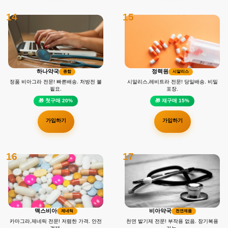
14
15
하나약국
정력원
종합
시알리스
정품 비아그라 전문! 빠른배송. 처방전 불
시알리스,레비트라 전문! 당일배송. 비밀
필요.
포장.
🎁 첫구매 20%
🎁 재구매 15%
가입하기
가입하기
16
17
맥스비아
비아약국
제네릭
천연제품
카마그라,제네릭 전문! 저렴한 가격. 안전
천연 발기제 전문! 부작용 없음. 장기복용