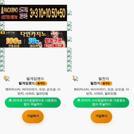
0
1
릴게임랜드
릴천지
릴게임
릴게임
체리마스터, 바다이야기, 오션, 손오공, 다
체리마스터, 바다이야기, 오션, 손오공, 다
빈치, 사파리, 알라딘등
빈치, 사파리, 알라딘등
🎁 20여개 사이트업데이트 다운로드
🎁 20여개 사이트업데이트 다운로드
없이 무설치!!!
없이 무설치!!!
가입하기
가입하기