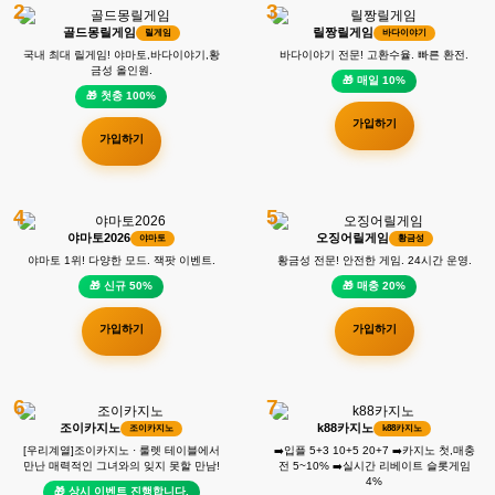
2
3
골드몽릴게임
릴짱릴게임
릴게임
바다이야기
국내 최대 릴게임! 야마토,바다이야기,황
바다이야기 전문! 고환수율. 빠른 환전.
금성 올인원.
🎁 매일 10%
🎁 첫충 100%
가입하기
가입하기
4
5
야마토2026
오징어릴게임
야마토
황금성
야마토 1위! 다양한 모드. 잭팟 이벤트.
황금성 전문! 안전한 게임. 24시간 운영.
🎁 신규 50%
🎁 매충 20%
가입하기
가입하기
6
7
조이카지노
k88카지노
조이카지노
k88카지노
[우리계열]조이카지노 · 룰렛 테이블에서
➡️입플 5+3 10+5 20+7 ➡️카지노 첫,매충
만난 매력적인 그녀와의 잊지 못할 만남!
전 5~10% ➡️실시간 리베이트 슬롯게임
4%
🎁 상시 이벤트 진행합니다.