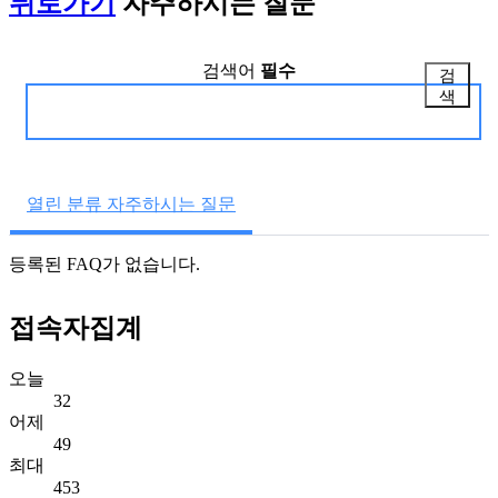
뒤로가기
자주하시는 질문
검색어
필수
검
색
열린 분류
자주하시는 질문
등록된 FAQ가 없습니다.
접속자집계
오늘
32
어제
49
최대
453