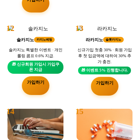
12
13
솔카지노
라카지노
카지노베팅
슬롯카지노
솔카지노 특별한 이벤트 · 개인
신규가입 첫충 30% · 회원 가입
롤링 콤프 0.6% 지급.
후 첫 입금액에 대하여 30% 추
가 충전.
🎁 신규회원 가입시 가입쿠
폰 지급
🎁 이벤트 5% 진행합니다.
가입하기
가입하기
14
15