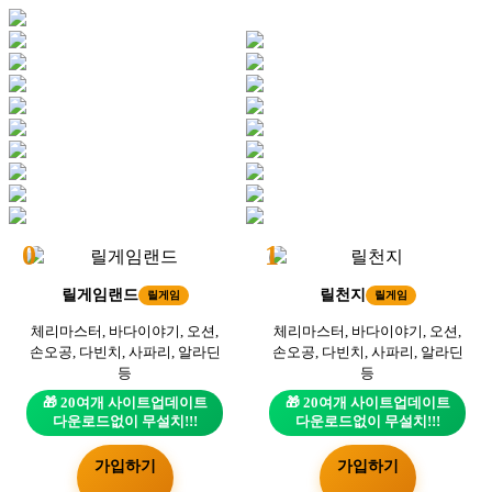
0
1
릴게임랜드
릴천지
릴게임
릴게임
체리마스터, 바다이야기, 오션,
체리마스터, 바다이야기, 오션,
손오공, 다빈치, 사파리, 알라딘
손오공, 다빈치, 사파리, 알라딘
등
등
🎁 20여개 사이트업데이트
🎁 20여개 사이트업데이트
다운로드없이 무설치!!!
다운로드없이 무설치!!!
가입하기
가입하기