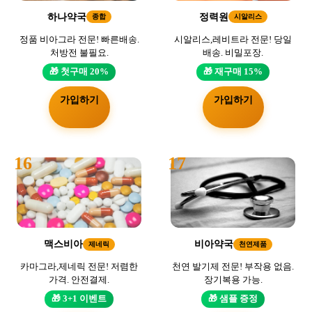
하나약국
정력원
종합
시알리스
정품 비아그라 전문! 빠른배송.
시알리스,레비트라 전문! 당일
처방전 불필요.
배송. 비밀포장.
🎁 첫구매 20%
🎁 재구매 15%
가입하기
가입하기
16
17
맥스비아
비아약국
제네릭
천연제품
카마그라,제네릭 전문! 저렴한
천연 발기제 전문! 부작용 없음.
가격. 안전결제.
장기복용 가능.
🎁 3+1 이벤트
🎁 샘플 증정