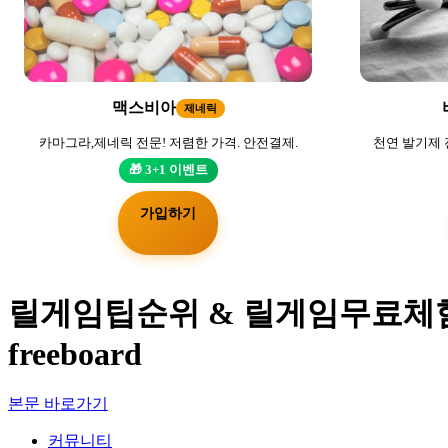
맥스비아
제네릭
카마그라,제네릭 전문! 저렴한 가격. 안전결제.
천연 발기제 
🎁 3+1 이벤트
가입하기
릴게임팁순위 & 릴게임무료체험필
freeboard
본문 바로가기
커뮤니티