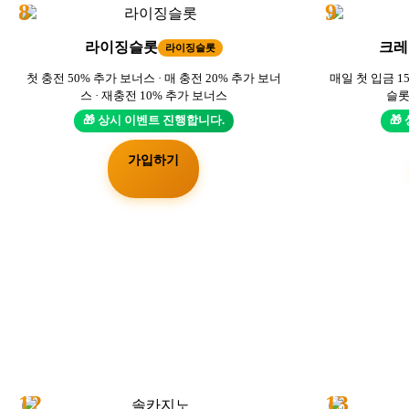
8
9
라이징슬롯
크레
라이징슬롯
첫 충전 50% 추가 보너스 · 매 충전 20% 추가 보너
매일 첫 입금 15
스 · 재충전 10% 추가 보너스
슬롯
🎁 상시 이벤트 진행합니다.
🎁
가입하기
12
13