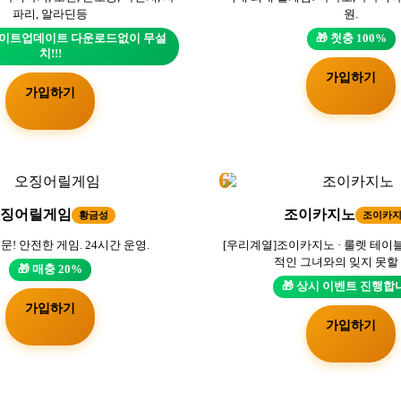
파리, 알라딘등
원.
 사이트업데이트 다운로드없이 무설
🎁 첫충 100%
치!!!
가입하기
가입하기
6
징어릴게임
조이카지노
황금성
조이카
문! 안전한 게임. 24시간 운영.
[우리계열]조이카지노 · 룰렛 테이
적인 그녀와의 잊지 못할 
🎁 매충 20%
🎁 상시 이벤트 진행합
가입하기
가입하기