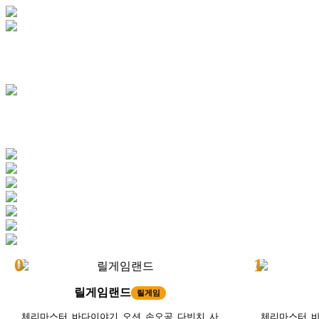
0
1
릴게임랜드
릴게임
체리마스터, 바다이야기, 오션, 손오공, 다빈치, 사
체리마스터, 바