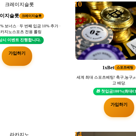
10
이지슬롯
크레이지슬롯
% 보너스 · 두 번째 입금 10% 추가 ·
카지노스포츠 전용 롤링
 상시 이벤트 진행합니다.
가입하기
1xBet
스포츠베팅
세계 최대 스포츠베팅! 축구,농구,e
고 배당.
🎁 첫입금100%(최대€1
가입하기
14