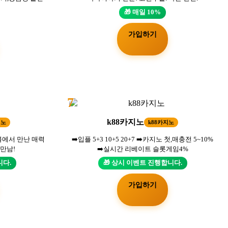
🎁 매일 10%
가입하기
7
k88카지노
지노
k88카지노
블에서 만난 매력
➡️입플 5+3 10+5 20+7 ➡️카지노 첫,매충전 5~10%
만남!
➡️실시간 리베이트 슬롯게임4%
니다.
🎁 상시 이벤트 진행합니다.
가입하기