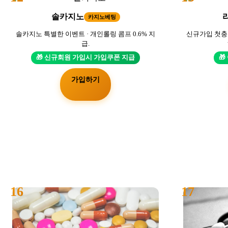
솔카지노
카지노베팅
솔카지노 특별한 이벤트 · 개인롤링 콤프 0.6% 지
신규가입 첫충 
급.
🎁 신규회원 가입시 가입쿠폰 지급

가입하기
16
17