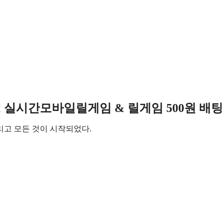
실시간모바일릴게임 & 릴게임 500원 배팅
리고 모든 것이 시작되었다.