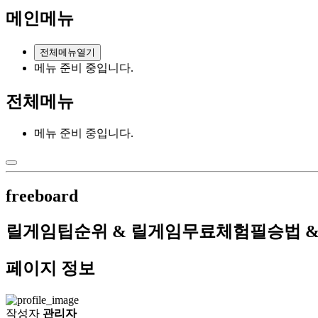
메인메뉴
전체메뉴열기
메뉴 준비 중입니다.
전체메뉴
메뉴 준비 중입니다.
freeboard
릴게임팁순위 & 릴게임무료체험필승법 & 
페이지 정보
작성자
관리자