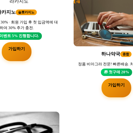
14
라카지노
슬롯카지노
30% · 회원 가입 후 첫 입금액에 대
하여 30% 추가 충전.
 이벤트 5% 진행합니다.
가입하기
하나약국
종합
정품 비아그라 전문! 빠른배송. 
🎁 첫구매 20%
가입하기