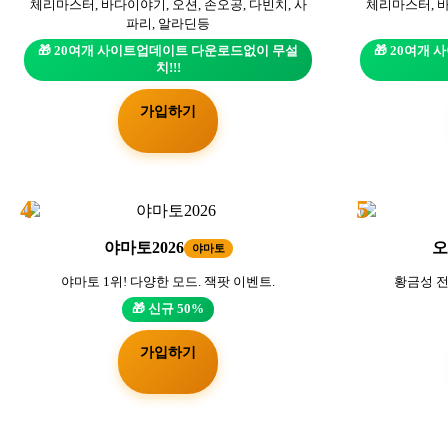
체리마스터, 바다이야기, 오션, 손오공, 다빈치, 사
체리마스터, 바
파리, 알라딘등
🎁 20여개 사이트업데이트 다운로드없이 무설
🎁 20여개
치!!!
가입하기
4
5
야마토2026
오
야마토
야마토 1위! 다양한 모드. 잭팟 이벤트.
황금성 전
🎁 신규 50%
가입하기