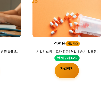
15
정력원
시알리스
처방전 불필요.
시알리스,레비트라 전문! 당일배송. 비밀포장.
🎁 재구매 15%
가입하기