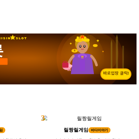
3
릴짱릴게임
임
바다이야기