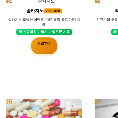
12
13
솔카지노
카지노베팅
솔카지노 특별한 이벤트 · 개인롤링 콤프 0.6% 지
신규가입 첫충 
급.
🎁 신규회원 가입시 가입쿠폰 지급

가입하기
16
17