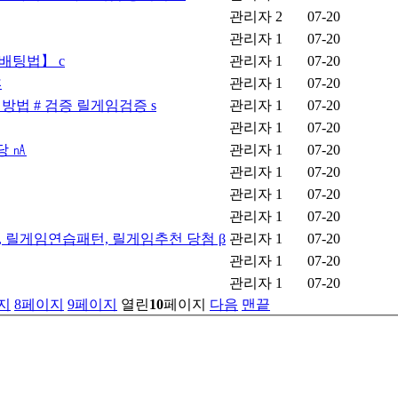
관리자
2
07-20
관리자
1
07-20
배팅법】 c
관리자
1
07-20
ㅾ
관리자
1
07-20
방법 # 검증 릴게임검증 s
관리자
1
07-20
관리자
1
07-20
당 ㎁
관리자
1
07-20
관리자
1
07-20
관리자
1
07-20
관리자
1
07-20
, 릴게임연습패턴, 릴게임추천 당첨 β
관리자
1
07-20
관리자
1
07-20
관리자
1
07-20
지
8
페이지
9
페이지
열린
10
페이지
다음
맨끝