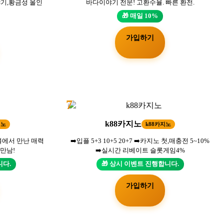
야기,황금성 올인
바다이야기 전문! 고환수율. 빠른 환전.
🎁 매일 10%
가입하기
7
k88카지노
지노
k88카지노
블에서 만난 매력
➡️입플 5+3 10+5 20+7 ➡️카지노 첫,매충전 5~10%
만남!
➡️실시간 리베이트 슬롯게임4%
니다.
🎁 상시 이벤트 진행합니다.
가입하기