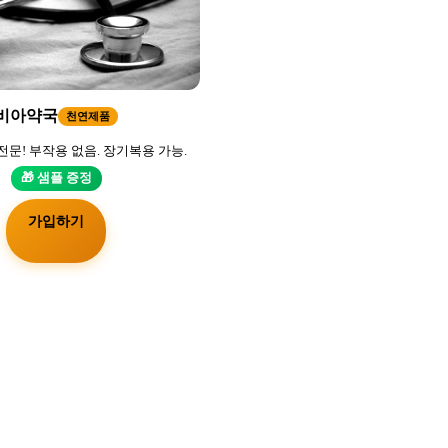
비아약국
천연제품
전문! 부작용 없음. 장기복용 가능.
🎁 샘플 증정
가입하기