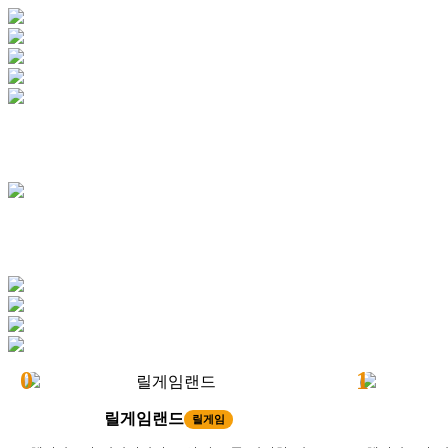
0
1
릴게임랜드
릴게임