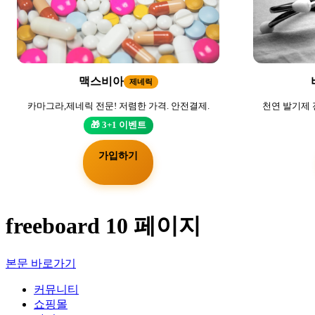
맥스비아
제네릭
카마그라,제네릭 전문! 저렴한 가격. 안전결제.
천연 발기제 
🎁 3+1 이벤트
가입하기
freeboard 10 페이지
본문 바로가기
커뮤니티
쇼핑몰