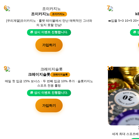
6
7
조이카지노
k
조이카지노
[우리계열]조이카지노 · 룰렛 테이블에서 만난 매력적인 그녀와
➡️입플 5+3 10+5 2
의 잊지 못할 만남!
🎁 상시 이벤트 진행합니다.
🎁
가입하기
9
10
크레이지슬롯
크레이지슬롯
매일 첫 입금 15% 보너스 · 두 번째 입금 10% 추가 · 슬롯카지노
스포츠 전용 롤링
🎁 상시 이벤트 진행합니다.
가입하기
세계 최대 스포츠베팅