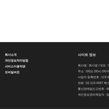
사이트 정보
회사소개
개인정보처리방침
회사명 : 회사명 / 대표 
서비스이용약관
주소 : OO도 OO시 OO구
모바일버전
사업자 등록번호 : 123-4
전화 : 02-123-4567 팩스 
통신판매업신고번호 : 제 
개인정보관리책임자 : 