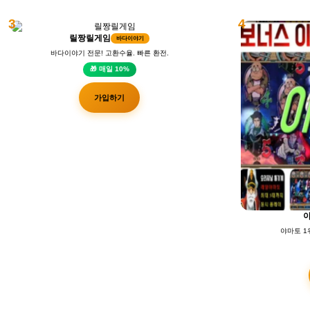
3
4
릴짱릴게임
바다이야기
바다이야기 전문! 고환수율. 빠른 환전.
🎁 매일 10%
가입하기
야
야마토 1