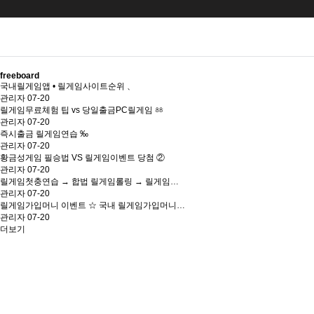
freeboard
국내릴게임앱 • 릴게임사이트순위 、
관리자
07-20
릴게임무료체험 팁 vs 당일출금PC릴게임 ㆅ
관리자
07-20
즉시출금 릴게임연습 ‰
관리자
07-20
황금성게임 필승법 VS 릴게임이벤트 당첨 ②
관리자
07-20
릴게임첫충연습 → 합법 릴게임롤링 → 릴게임…
관리자
07-20
릴게임가입머니 이벤트 ☆ 국내 릴게임가입머니…
관리자
07-20
더보기