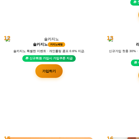
🎁
12
13
솔카지노
카지노베팅
솔카지노 특별한 이벤트 · 개인롤링 콤프 0.6% 지급.
신규가입 첫충 30% ·
🎁 신규회원 가입시 가입쿠폰 지급
🎁
가입하기
15
16