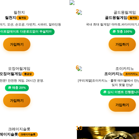
2
릴천지
골드몽릴게임
릴게임
릴게임
기, 오션, 손오공, 다빈치, 사파리, 알라딘등
국내 최대 릴게임! 야마토,바다이야기,
 사이트업데이트 다운로드없이 무설치!!!
🎁 첫충 100%
가입하기
가입하기
6
오징어릴게임
조이카지노
황금성
조이카지노
전문! 안전한 게임. 24시간 운영.
[우리계열]조이카지노 · 룰렛 테이블에서 만
잊지 못할 만남!
🎁 매충 20%
🎁 상시 이벤트 진행합니다
가입하기
가입하기
10
레이지슬롯
크레이지슬롯