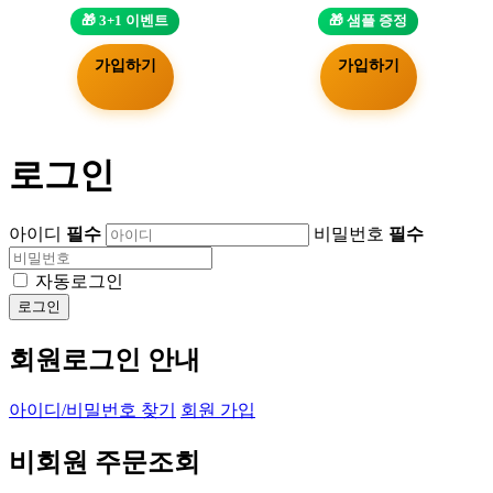
🎁 3+1 이벤트
🎁 샘플 증정
가입하기
가입하기
로그인
아이디
필수
비밀번호
필수
자동로그인
로그인
회원로그인 안내
아이디/비밀번호 찾기
회원 가입
비회원 주문조회