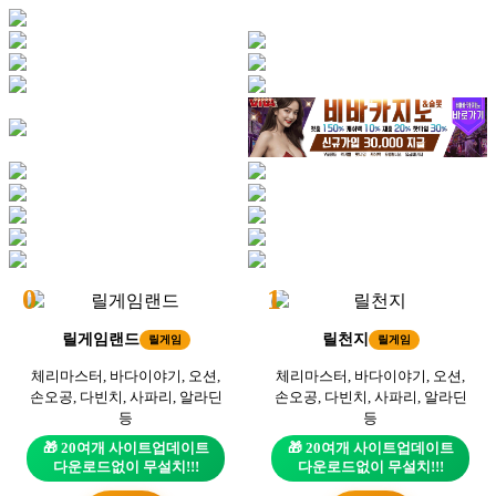
0
1
릴게임랜드
릴천지
릴게임
릴게임
체리마스터, 바다이야기, 오션,
체리마스터, 바다이야기, 오션,
손오공, 다빈치, 사파리, 알라딘
손오공, 다빈치, 사파리, 알라딘
등
등
🎁 20여개 사이트업데이트
🎁 20여개 사이트업데이트
다운로드없이 무설치!!!
다운로드없이 무설치!!!