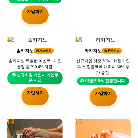
가입하기
12
13
솔카지노
라카지노
카지노베팅
슬롯카지노
솔카지노 특별한 이벤트 · 개인
신규가입 첫충 30% · 회원 가입
롤링 콤프 0.6% 지급.
후 첫 입금액에 대하여 30% 추
가 충전.
🎁 신규회원 가입시 가입쿠
폰 지급
🎁 이벤트 5% 진행합니다.
가입하기
가입하기
14
15