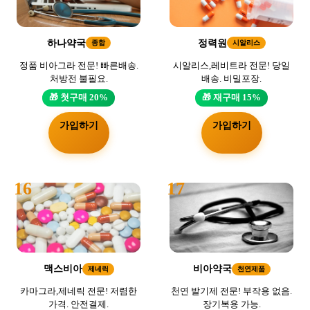
하나약국
정력원
종합
시알리스
정품 비아그라 전문! 빠른배송.
시알리스,레비트라 전문! 당일
처방전 불필요.
배송. 비밀포장.
🎁 첫구매 20%
🎁 재구매 15%
가입하기
가입하기
16
17
맥스비아
비아약국
제네릭
천연제품
카마그라,제네릭 전문! 저렴한
천연 발기제 전문! 부작용 없음.
가격. 안전결제.
장기복용 가능.