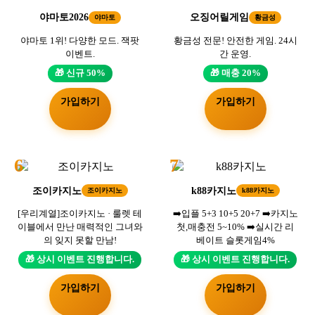
야마토2026
오징어릴게임
야마토
황금성
야마토 1위! 다양한 모드. 잭팟
황금성 전문! 안전한 게임. 24시
이벤트.
간 운영.
🎁 신규 50%
🎁 매충 20%
가입하기
가입하기
6
7
조이카지노
k88카지노
조이카지노
k88카지노
[우리계열]조이카지노 · 룰렛 테
➡️입플 5+3 10+5 20+7 ➡️카지노
이블에서 만난 매력적인 그녀와
첫,매충전 5~10% ➡️실시간 리
의 잊지 못할 만남!
베이트 슬롯게임4%
🎁 상시 이벤트 진행합니다.
🎁 상시 이벤트 진행합니다.
가입하기
가입하기