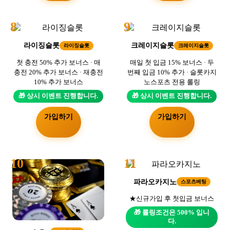
8
9
라이징슬롯
크레이지슬롯
라이징슬롯
크레이지슬롯
첫 충전 50% 추가 보너스 · 매
매일 첫 입금 15% 보너스 · 두
충전 20% 추가 보너스 · 재충전
번째 입금 10% 추가 · 슬롯카지
10% 추가 보너스
노스포츠 전용 롤링
🎁 상시 이벤트 진행합니다.
🎁 상시 이벤트 진행합니다.
가입하기
가입하기
10
11
파라오카지노
스포츠베팅
★신규가입 후 첫입금 보너스
🎁 롤링조건은 500% 입니
다.