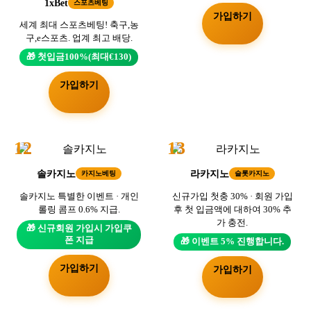
1xBet
스포츠베팅
가입하기
세계 최대 스포츠베팅! 축구,농
구,e스포츠. 업계 최고 배당.
🎁 첫입금100%(최대€130)
가입하기
12
13
솔카지노
라카지노
카지노베팅
슬롯카지노
솔카지노 특별한 이벤트 · 개인
신규가입 첫충 30% · 회원 가입
롤링 콤프 0.6% 지급.
후 첫 입금액에 대하여 30% 추
가 충전.
🎁 신규회원 가입시 가입쿠
폰 지급
🎁 이벤트 5% 진행합니다.
가입하기
가입하기