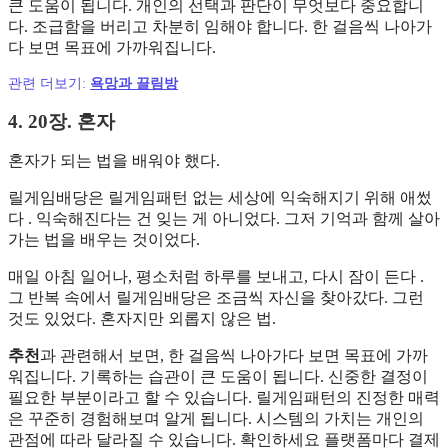
큰 도움이 됩니다. 개인의 선택과 판단이 무엇보다 중요합니
다. 조급함을 버리고 차분히 임해야 합니다. 한 걸음씩 나아가
다 보면 목표에 가까워집니다.
관련 더보기:
욕망과 끌림방
4. 20장. 혼자
혼자가 되는 법을 배워야 했다.
릴게임배당은 릴게임패턴 없는 세상에 익숙해지기 위해 애썼
다 . 익숙해진다는 건 잊는 게 아니었다. 그저 기억과 함께 살아
가는 법을 배우는 것이었다.
매일 아침 일어나, 평소처럼 하루를 보내고, 다시 잠이 든다 .
그 반복 속에서 릴게임배당은 조금씩 자신을 찾아갔다. 그런
것도 있었다. 혼자지만 외롭지 않은 법.
추천
과 관련해서 보면, 한 걸음씩 나아가다 보면 목표에 가까
워집니다. 기록하는 습관이 큰 도움이 됩니다. 신중한 결정이
필요한 부분이라고 할 수 있습니다. 릴게임패턴의 진정한 매력
은 꾸준히 경험해보며 알게 됩니다. 시스템의 가치는 개인의
관점에 따라 달라질 수 있습니다. 확인하세요 플랫폼마다 결제