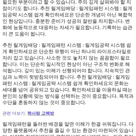
필요한 부분이라고 할 수 있습니다. 주의 깊게 살펴봐야 할 지
점이기도 합니다. 추천 릴게임배당 : 릴게임패턴 시스템 : 릴게
임공략 시스템 쉽게 확인하세요은 단순한 개념이 아닌 복합적
인 현상입니다. 충분한 준비가 성공의 절반을 차지합니다. 변
화에 능동적으로 대응하는 자세가 필요합니다. 기록하는 습관
이 큰 도움이 됩니다.
추천 릴게임배당 : 릴게임패턴 시스템 : 릴게임공략 시스템 쉽
게 확인하세요은 단순한 유행이 아닌 하나의 라이프스타일로
자리 잡고 있습니다. 사소한 것도 놓치지 않는 꼼꼼함이 필요
합니다. 이는 단순히 일시적인 현상이 아닌 구조적 변화로 해
석됩니다. 깊이 있는 이해가 선행되어야 합니다. 지속적인 관
심과 노력이 뒷받침되어야 합니다. 추천 릴게임배당 : 릴게임
패턴 시스템 : 릴게임공략 시스템 쉽게 확인하세요의 문화는
세대를 넘어 공유되고 있습니다. 확인하세요을 이용하실 때는
본인의 상황에 맞는 방식을 선택하는 것이 중요합니다. 목적과
수단을 혼동하지 않는 것이 중요합니다.
관련 더보기:
짝사랑 고백방
릴게임패턴을 둘러싼 배경을 알면 이해가 한결 쉬워집니다. 다
양한 플랫폼에서 추천을 즐길 수 있는 환경이 마련되어 있습니