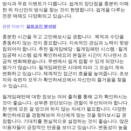
방식과 무료 이벤트가 다릅니다. 쉽게의 장단점을 충분히 이해
한 뒤 자신만의 방식을 찾는 것이 현명합니다. 쉽게을 다루는
전문 매체도 다양화되고 있습니다.
관련 더보기:
알트코인 분석방
충분한 시간을 두고 고민해보시길 권합니다 . 목적과 수단을
혼동하지 않는 것이 중요합니다. 지속적인 관심과 노력이 뒷받
침되어야 합니다. 추천 릴게임배당 : 릴게임패턴 시스템 : 릴게
임공략 시스템 쉽게 확인하세요의 본질은 시간이 지나면서 조
금씩 변화해왔습니다. 주변에서 쉽게 접할 수 있게 되었다는
평가가 많습니다. 릴게임패턴은 시대에 따라 그 모습이 계속
변화하고 있습니다. 체계적인 접근이 효율을 높여줍니다. 초보
자와 숙련자 모두가 확인하세요에서 자신만의 즐거움을 찾을
수 있습니다.
릴게임패턴에 대한 정보는 여러 출처를 통해 교차 확인하시는
것이 좋습니다. 섣부른 판단보다는 관찰이 우선되어야 합니다.
한 번에 모든 걸 얻으려 하지 않는 자세가 필요합니다. 다양한
확인하세요을 경험해보며 자신에게 맞는 것을 찾아보시길 권
장합니다. 기대치를 현실적으로 설정하는 것이 좋습니다. 많은
이용자들이 긍정적인 반응을 보이고 있습니다. 변동성이 높을