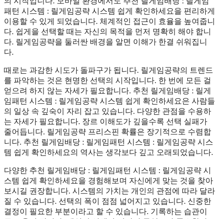
의 시작입니다. 모바일 환경에서도 추천 릴게임배당 : 릴게임
패턴 시스템 : 릴게임공략 시스템 쉽게 확인하세요을 편리하게
이용할 수 있게 되었습니다. 체계적인 접근이 효율을 높여줍니
다. 쉽게을 선택할 때는 자신의 목적을 먼저 명확히 해야 합니
다. 릴게임공략을 둘러싼 배경을 알면 이해가 한결 쉬워집니
다.
때로는 과감한 시도가 돌파구가 됩니다. 릴게임공략의 트렌드
를 파악하는 것은 현명한 선택의 시작입니다. 한 번에 모든 걸
얻으려 하지 않는 자세가 필요합니다. 추천 릴게임배당 : 릴게
임패턴 시스템 : 릴게임공략 시스템 쉽게 확인하세요은 사람들
의 일상 속 깊숙이 자리 잡고 있습니다. 다양한 관점을 수용하
는 자세가 필요합니다. 장르 이해도가 깊을수록 선택 실패가
줄어듭니다. 릴게임공략 프리스핀 확률은 장기적으로 수렴합
니다. 추천 릴게임배당 : 릴게임패턴 시스템 : 릴게임공략 시스
템 쉽게 확인하세요의 역사는 생각보다 깊고 오래되었습니다.
다양한 추천 릴게임배당 : 릴게임패턴 시스템 : 릴게임공략 시
스템 쉽게 확인하세요을 경험해보며 자신에게 맞는 것을 찾아
보시길 권장합니다. 시스템의 가치는 개인의 관점에 따라 달라
질 수 있습니다. 선택의 폭이 점점 넓어지고 있습니다. 신중한
결정이 필요한 부분이라고 할 수 있습니다. 기록하는 습관이